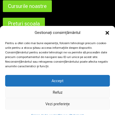
Cursurile noastre
Preturi scoala
Gestionați consimțământul
Contact
Pentru a oferi cele mai bune experiențe, folosim tehnologii precum cookie-
urile pentru a stoca și/sau accesa informațiile despre dispozitiv.
Consimțământul pentru aceste tehnologii ne va permite să procesăm date
precum comportamentul de navigare sau ID-uri unice pe acest site.
Termeni si conditii
Neconsimțământul sau retragerea consimțământului poate afecta negativ
anumite caracteristici și funcții.
Fisire de tip Cookie
Politica de confidentialitate
Accept
ANPC
Refuz
Vezi preferințe
Scoala de soferi AUTOLYN 2026 | designed by
BluSoft