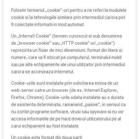
Folosim termenul „cookie”-uri pentru a ne referi la modulele
cookie si la tehnologiile similare prin intermediul carora pot
fi colectate informatii in mod automat.
Un „Internet Cookie” (termen cunoscut si sub denumirea
de „browser cookie” sau „HTTP cookie” ori „cookie”)
reprezinta un fisier de mici dimensiuni, format din litere si
numere, care va fi stocat pe computerul, terminalul mobil
sau pe alte echipamente ale unui utilizator prin intermediul
carora se acceseaza internetul.
Cookie-urile sunt instalate prin solicitarea emisa de un
web-server catre un browser (de ex.: Internet Explorer,
Firefox, Chrome). Cookie-urile odata instalate au o durata
de existenta determinata, ramanand „pasive”, in sensul ca
nu contin programe software, virusi sau spyware si nu vor
accesa informatiile de pe hard driverul utilizatorului pe al
carui echipament au fost instalate.
Un cookie este format din doua parti: