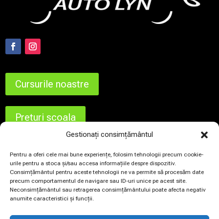
Cursurile noastre
Preturi scoala
Gestionați consimțământul
Contact
Pentru a oferi cele mai bune experiențe, folosim tehnologii precum cookie-
urile pentru a stoca și/sau accesa informațiile despre dispozitiv.
Consimțământul pentru aceste tehnologii ne va permite să procesăm date
precum comportamentul de navigare sau ID-uri unice pe acest site.
Termeni si conditii
Neconsimțământul sau retragerea consimțământului poate afecta negativ
anumite caracteristici și funcții.
Fisire de tip Cookie